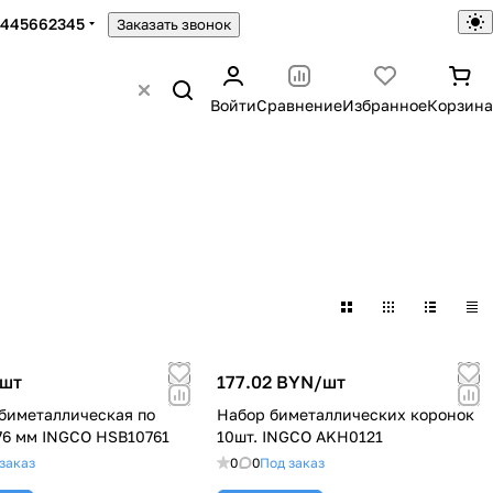
5445662345
Заказать звонок
Войти
Сравнение
Избранное
Корзина
шт
177.02 BYN/
шт
биметаллическая по
Набор биметаллических коронок
76 мм INGCO HSB10761
10шт. INGCO AKH0121
заказ
0
0
Под заказ