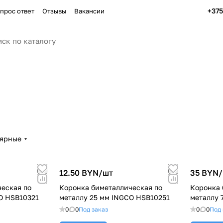
+37
прос ответ
Отзывы
Вакансии
лярные
12.50 BYN/
шт
35 BYN/
еская по
Коронка биметаллическая по
Коронка 
O HSB10321
металлу 25 мм INGCO HSB10251
металлу 
0
0
Под заказ
0
0
Под 