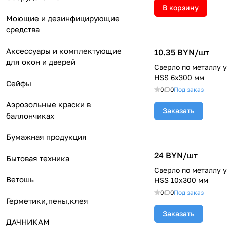
В корзину
Моющие и дезинфицирующие
средства
Аксессуары и комплектующие
10.35 BYN/
шт
для окон и дверей
Сверло по металлу 
HSS 6х300 мм
Сейфы
0
0
Под заказ
Аэрозольные краски в
Заказать
баллончиках
Бумажная продукция
24 BYN/
шт
Бытовая техника
Сверло по металлу 
Ветошь
HSS 10х300 мм
0
0
Под заказ
Герметики,пены,клея
Заказать
ДАЧНИКАМ