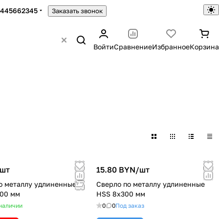
5445662345
Заказать звонок
Войти
Сравнение
Избранное
Корзина
шт
15.80 BYN/
шт
о металлу удлиненные
Сверло по металлу удлиненные
00 мм
HSS 8х300 мм
наличии
0
0
Под заказ