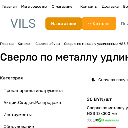
Главная
Мы в соцсетях
О магазине
Контакты
Доставка
Во
Каталог
Наши акции
Главная
Каталог
Сверла и буры
Сверло по металлу удлиненные HSS 
Сверло по металлу удли
Категория
Сначала попу
Прокат аренда инструмента
30 BYN/
шт
Акции.Скидки.Распродажа
Сверло по металлу 
HSS 13х300 мм
Инструменты
0
0
В наличии
Оборудование