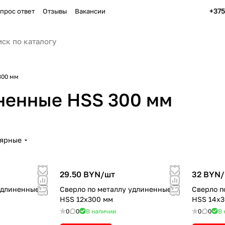
+37
прос ответ
Отзывы
Вакансии
300 мм
ненные HSS 300 мм
лярные
29.50 BYN/
шт
32 BYN/
удлиненные
Сверло по металлу удлиненные
Сверло п
HSS 12х300 мм
HSS 14х3
0
0
В наличии
0
0
В 